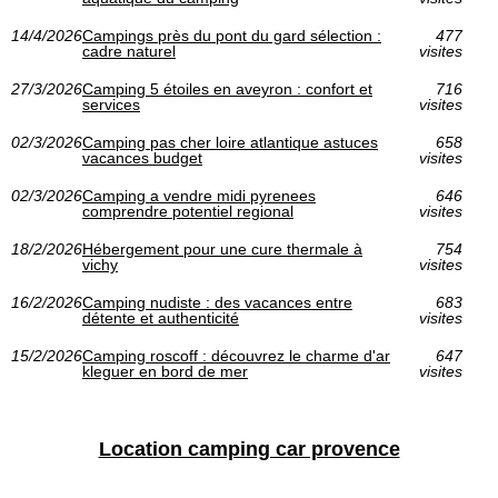
14/4/2026
Campings près du pont du gard sélection :
477
cadre naturel
visites
27/3/2026
Camping 5 étoiles en aveyron : confort et
716
services
visites
02/3/2026
Camping pas cher loire atlantique astuces
658
vacances budget
visites
02/3/2026
Camping a vendre midi pyrenees
646
comprendre potentiel regional
visites
18/2/2026
Hébergement pour une cure thermale à
754
vichy
visites
16/2/2026
Camping nudiste : des vacances entre
683
détente et authenticité
visites
15/2/2026
Camping roscoff : découvrez le charme d'ar
647
kleguer en bord de mer
visites
Location camping car provence