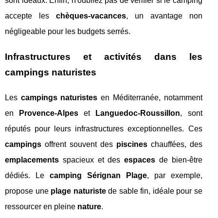
sont idéaux. Enfin, n'oubliez pas de vérifier si le camping
accepte les
chèques-vacances
, un avantage non
négligeable pour les budgets serrés.
Infrastructures et activités dans les
campings naturistes
Les
campings naturistes
en Méditerranée, notamment
en
Provence-Alpes
et
Languedoc-Roussillon
, sont
réputés pour leurs infrastructures exceptionnelles. Ces
campings
offrent souvent des
piscines
chauffées, des
emplacements
spacieux et des
espaces
de bien-être
dédiés. Le
camping Sérignan Plage
, par exemple,
propose une
plage naturiste
de sable fin, idéale pour se
ressourcer en pleine
nature
.