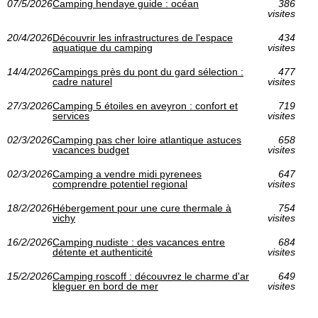
07/5/2026
Camping hendaye guide : océan
386
visites
20/4/2026
Découvrir les infrastructures de l'espace
434
aquatique du camping
visites
14/4/2026
Campings près du pont du gard sélection :
477
cadre naturel
visites
27/3/2026
Camping 5 étoiles en aveyron : confort et
719
services
visites
02/3/2026
Camping pas cher loire atlantique astuces
658
vacances budget
visites
02/3/2026
Camping a vendre midi pyrenees
647
comprendre potentiel regional
visites
18/2/2026
Hébergement pour une cure thermale à
754
vichy
visites
16/2/2026
Camping nudiste : des vacances entre
684
détente et authenticité
visites
15/2/2026
Camping roscoff : découvrez le charme d'ar
649
kleguer en bord de mer
visites