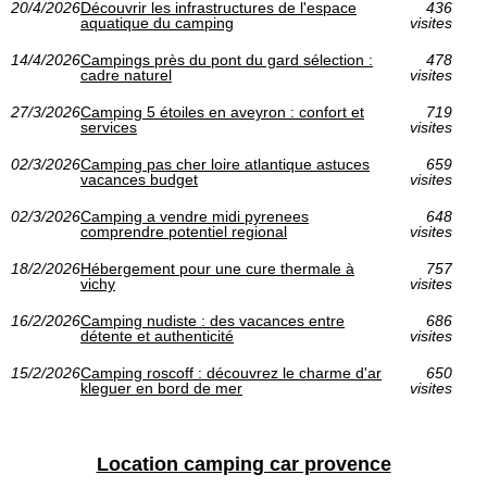
20/4/2026
Découvrir les infrastructures de l'espace
436
aquatique du camping
visites
14/4/2026
Campings près du pont du gard sélection :
478
cadre naturel
visites
27/3/2026
Camping 5 étoiles en aveyron : confort et
719
services
visites
02/3/2026
Camping pas cher loire atlantique astuces
659
vacances budget
visites
02/3/2026
Camping a vendre midi pyrenees
648
comprendre potentiel regional
visites
18/2/2026
Hébergement pour une cure thermale à
757
vichy
visites
16/2/2026
Camping nudiste : des vacances entre
686
détente et authenticité
visites
15/2/2026
Camping roscoff : découvrez le charme d'ar
650
kleguer en bord de mer
visites
Location camping car provence