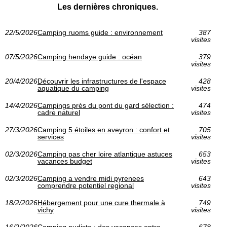
Les dernières chroniques.
22/5/2026
Camping ruoms guide : environnement
387
visites
07/5/2026
Camping hendaye guide : océan
379
visites
20/4/2026
Découvrir les infrastructures de l'espace
428
aquatique du camping
visites
14/4/2026
Campings près du pont du gard sélection :
474
cadre naturel
visites
27/3/2026
Camping 5 étoiles en aveyron : confort et
705
services
visites
02/3/2026
Camping pas cher loire atlantique astuces
653
vacances budget
visites
02/3/2026
Camping a vendre midi pyrenees
643
comprendre potentiel regional
visites
18/2/2026
Hébergement pour une cure thermale à
749
vichy
visites
16/2/2026
Camping nudiste : des vacances entre
678