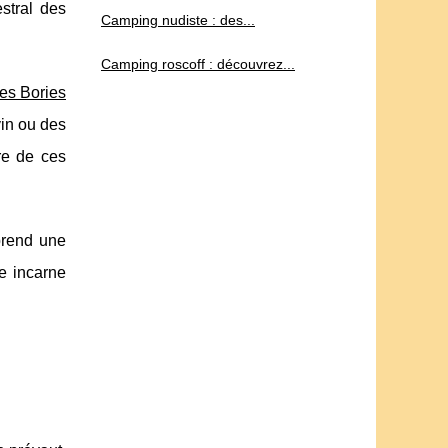
stral des
Camping nudiste : des...
Camping roscoff : découvrez...
des Bories
vin ou des
ire de ces
prend une
e incarne