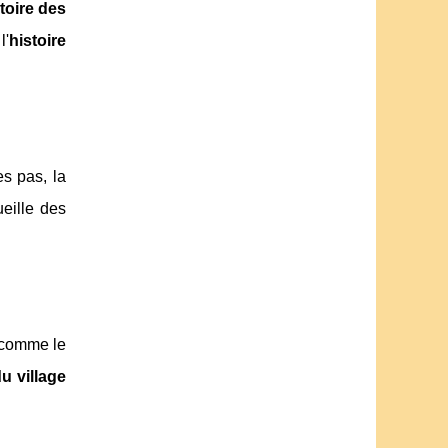
toire des
l'
histoire
s pas, la
eille des
s comme le
u village