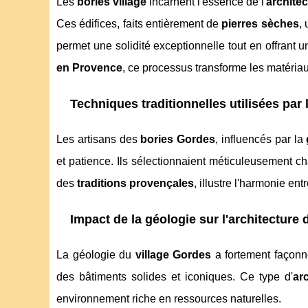
Les
bories village
incarnent l'essence de l'
archite
Ces édifices, faits entièrement de
pierres sèches
,
permet une solidité exceptionnelle tout en offrant u
en Provence
, ce processus transforme les matériaux
Techniques traditionnelles utilisées par 
Les artisans des
bories Gordes
, influencés par la
et patience. Ils sélectionnaient méticuleusement ch
des
traditions provençales
, illustre l'harmonie en
Impact de la géologie sur l'architecture 
La géologie du
village Gordes
a fortement façonné
des bâtiments solides et iconiques. Ce type d'
ar
environnement riche en ressources naturelles.