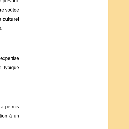
e
prévaut.
ure voûtée
 culturel
s.
expertise
e, typique
n a permis
ation à un