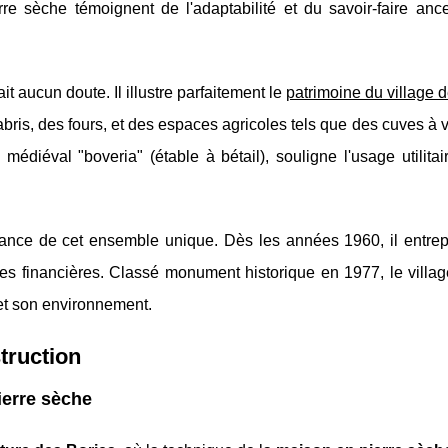
rre sèche témoignent de l'adaptabilité et du savoir-faire ance
it aucun doute. Il illustre parfaitement le
patrimoine du village 
ris, des fours, et des espaces agricoles tels que des cuves à 
 médiéval "boveria" (étable à bétail), souligne l'usage utilita
ssance de cet ensemble unique. Dès les années 1960, il entre
des financières. Classé monument historique en 1977, le villag
e et son environnement.
truction
ierre sèche