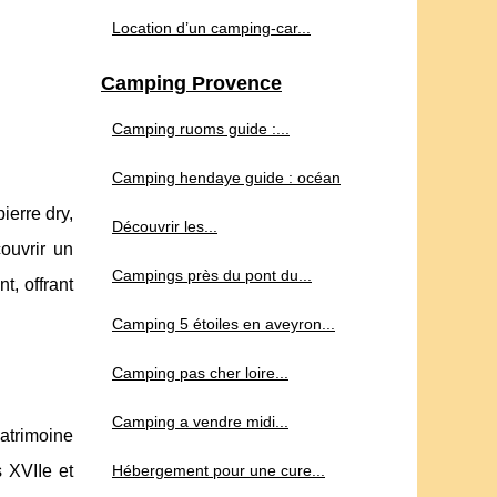
Location d’un camping-car...
Camping Provence
Camping ruoms guide :...
Camping hendaye guide : océan
ierre dry,
Découvrir les...
couvrir un
Campings près du pont du...
t, offrant
Camping 5 étoiles en aveyron...
Camping pas cher loire...
Camping a vendre midi...
patrimoine
s XVIIe et
Hébergement pour une cure...