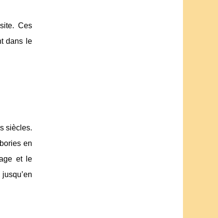
 site. Ces
t dans le
s siècles.
bories en
vage et le
é jusqu’en