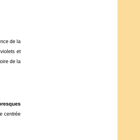
ence de la
violets et
oire de la
toresques
ie centrée