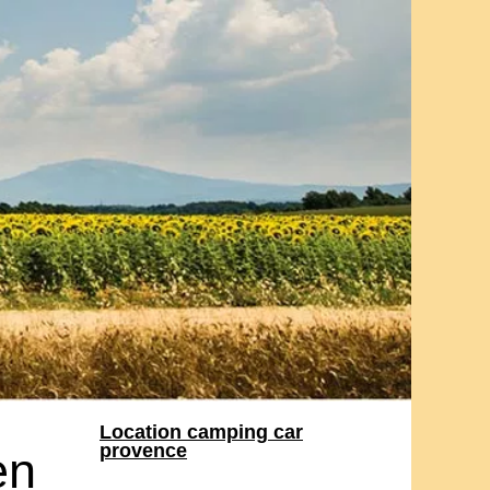
Location camping car
provence
en