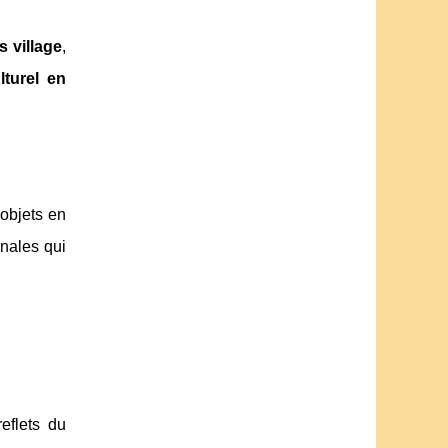
 village
,
lturel en
’objets en
anales qui
reflets du