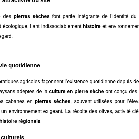
attractivité du site
e des
pierres sèches
font partie intégrante de l'identité du
 écologique, liant indissociablement
histoire
et environnemen
egard.
 vie quotidienne
 pratiques agricoles façonnent l’existence quotidienne depuis de
paysans adeptes de la
culture en pierre sèche
ont conçu des 
es cabanes en
pierres sèches
, souvent utilisées pour l’éle
un environnement exigeant. La récolte des olives, activité cl
histoire régionale
.
 culturels