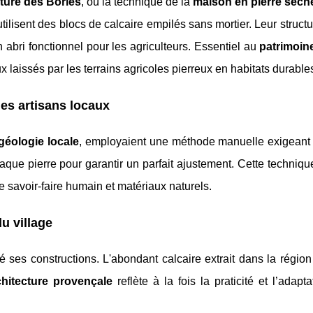
cture des Bories
, où la technique de la
maison en pierre sèch
 utilisent des blocs de calcaire empilés sans mortier. Leur struct
n abri fonctionnel pour les agriculteurs. Essentiel au
patrimoine
 laissés par les terrains agricoles pierreux en habitats durable
les artisans locaux
géologie locale
, employaient une méthode manuelle exigeant 
aque pierre pour garantir un parfait ajustement. Cette techniqu
tre savoir-faire humain et matériaux naturels.
du village
 ses constructions. L'abondant calcaire extrait dans la régio
chitecture provençale
reflète à la fois la praticité et l’adapt